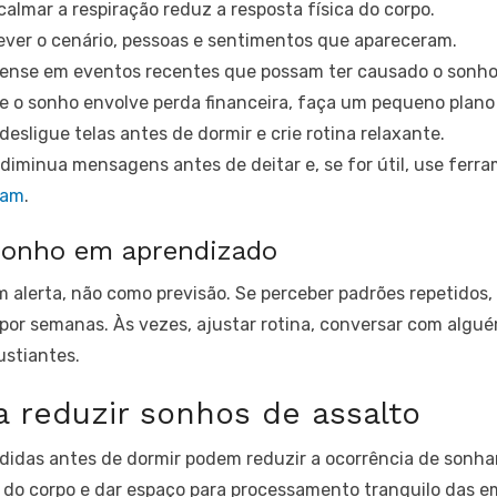
almar a respiração reduz a resposta física do corpo.
ver o cenário, pessoas e sentimentos que apareceram.
ense em eventos recentes que possam ter causado o sonho
e o sonho envolve perda financeira, faça um pequeno plano 
desligue telas antes de dormir e crie rotina relaxante.
diminua mensagens antes de deitar e, se for útil, use ferr
pam
.
sonho em aprendizado
alerta, não como previsão. Se perceber padrões repetidos,
por semanas. Às vezes, ajustar rotina, conversar com algu
ustiantes.
a reduzir sonhos de assalto
idas antes de dormir podem reduzir a ocorrência de sonhar
ta do corpo e dar espaço para processamento tranquilo das 