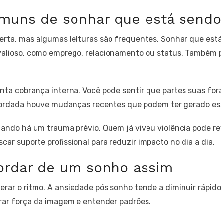
omuns de sonhar que está sendo
certa, mas algumas leituras são frequentes. Sonhar que est
valioso, como emprego, relacionamento ou status. Também p
senta cobrança interna. Você pode sentir que partes suas f
cordada houve mudanças recentes que podem ter gerado es
 quando há um trauma prévio. Quem já viveu violência pode r
ar suporte profissional para reduzir impacto no dia a dia.
cordar de um sonho assim
uperar o ritmo. A ansiedade pós sonho tende a diminuir rápi
irar força da imagem e entender padrões.