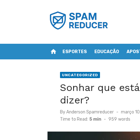
Skip
to
content
home
ESPORTES
EDUCAÇÃO
APOS
UNCATEGORIZED
Sonhar que está
dizer?
Posted
By
Anderson Spamreducer
março 10
on
Time to Read:
5 min
-
959
words