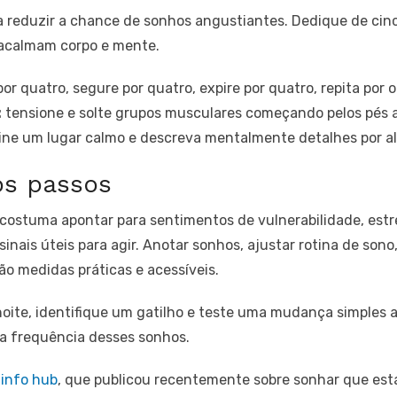
a reduzir a chance de sonhos angustiantes. Dedique de cin
 acalmam corpo e mente.
por quatro, segure por quatro, expire por quatro, repita por oi
:
tensione e solte grupos musculares começando pelos pés a
ne um lugar calmo e descreva mentalmente detalhes por a
s passos
costuma apontar para sentimentos de vulnerabilidade, est
 sinais úteis para agir. Anotar sonhos, ajustar rotina de son
o medidas práticas e acessíveis.
te, identifique um gatilho e teste uma mudança simples a
a frequência desses sonhos.
 info hub
, que publicou recentemente sobre sonhar que está