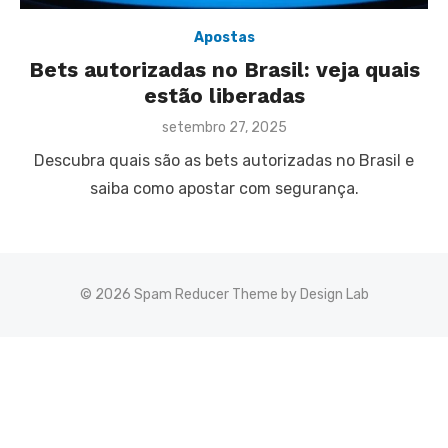
Apostas
Bets autorizadas no Brasil: veja quais
estão liberadas
Posted
setembro 27, 2025
on
Descubra quais são as bets autorizadas no Brasil e
saiba como apostar com segurança.
© 2026 Spam Reducer
Theme by Design Lab