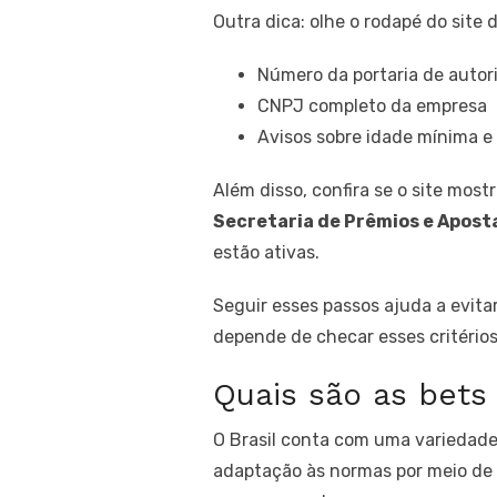
Outra dica: olhe o rodapé do site
Número da portaria de autor
CNPJ completo da empresa
Avisos sobre idade mínima e
Além disso, confira se o site most
Secretaria de Prêmios e Apost
estão ativas.
Seguir esses passos ajuda a evita
depende de checar esses critérios 
Quais são as bets
O Brasil conta com uma variedade
adaptação às normas por meio de d