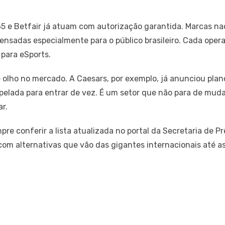
 e Betfair já atuam com autorização garantida. Marcas na
ensadas especialmente para o público brasileiro. Cada opera
 para eSports.
ho no mercado. A Caesars, por exemplo, já anunciou planos
pelada para entrar de vez. É um setor que não para de mud
r.
mpre conferir a lista atualizada no portal da Secretaria de 
com alternativas que vão das gigantes internacionais até a