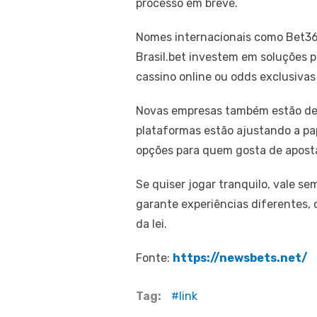
processo em breve.
Nomes internacionais como Bet365
Brasil.bet investem em soluções p
cassino online ou odds exclusivas
Novas empresas também estão de ol
plataformas estão ajustando a pa
opções para quem gosta de aposta
Se quiser jogar tranquilo, vale se
garante experiências diferentes, 
da lei.
Fonte:
https://newsbets.net/
Tag:
link