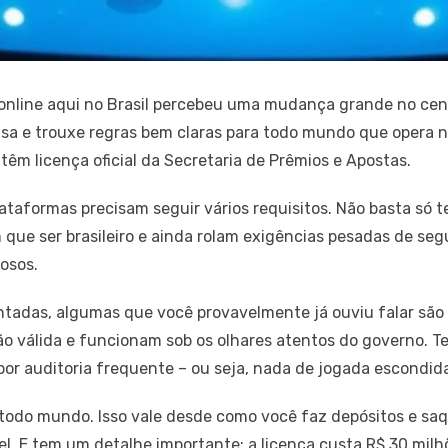
nline aqui no Brasil percebeu uma mudança grande no cenár
a e trouxe regras bem claras para todo mundo que opera n
têm licença oficial da Secretaria de Prêmios e Apostas.
lataformas precisam seguir vários requisitos. Não basta só te
m que ser brasileiro e ainda rolam exigências pesadas de s
rosos.
ntadas, algumas que você provavelmente já ouviu falar são
ção válida e funcionam sob os olhares atentos do governo
or auditoria frequente – ou seja, nada de jogada escondid
 todo mundo. Isso vale desde como você faz depósitos e saq
vel. E tem um detalhe importante: a licença custa R$ 30 milh