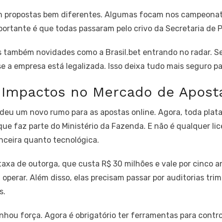
m propostas bem diferentes. Algumas focam nos campeonato
mportante é que todas passaram pelo crivo da Secretaria de 
também novidades como a Brasil.bet entrando no radar. Se 
 se a empresa está legalizada. Isso deixa tudo mais seguro 
e Impactos no Mercado de Apost
deu um novo rumo para as apostas online. Agora, toda plata
que faz parte do Ministério da Fazenda. E não é qualquer l
nceira quanto tecnológica.
 taxa de outorga, que custa R$ 30 milhões e vale por cinco 
erar. Além disso, elas precisam passar por auditorias trime
s.
ou força. Agora é obrigatório ter ferramentas para control