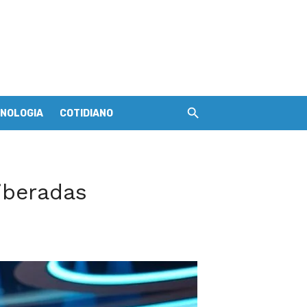
NOLOGIA
COTIDIANO
liberadas