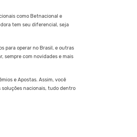
cionais como Betnacional e
dora tem seu diferencial, seja
 para operar no Brasil, e outras
ar, sempre com novidades e mais
Prêmios e Apostas. Assim, você
s soluções nacionais, tudo dentro