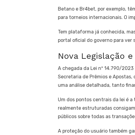
Betano e Br4bet, por exemplo, tê
para torneios internacionais. O i
Tem plataforma já conhecida, mas 
portal oficial do governo para ver
Nova Legislação 
A chegada da Lei nº 14.790/2023 
Secretaria de Prêmios e Apostas, 
uma análise detalhada, tanto fina
Um dos pontos centrais da lei é a
realmente estruturadas consigam op
públicos sobre todas as transaçõe
A proteção do usuário também ganh