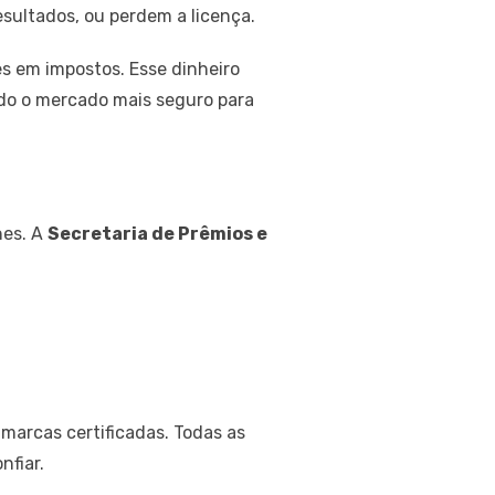
sultados, ou perdem a licença.
es em impostos. Esse dinheiro
ndo o mercado mais seguro para
hes. A
Secretaria de Prêmios e
marcas certificadas. Todas as
nfiar.