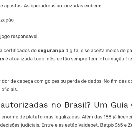
 de apostas. As operadoras autorizadas exibem:
ização
 jogo responsável
ra certificados de
segurança
digital e se aceita meios de p
as
é atualizada todo mês, então sempre tem informação fre
r dor de cabeça com golpes ou perda de dados. No fim das c
oficiais.
 autorizadas no Brasil? Um Guia
 enorme de plataformas legalizadas. Além das 188 já licen
ecisões judiciais. Entre elas estão Vaidebet, Betpix365 e Z