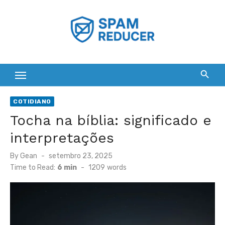
Skip
to
content
COTIDIANO
Tocha na bíblia: significado e
interpretações
Posted
By
Gean
setembro 23, 2025
on
Time to Read:
6 min
-
1209
words