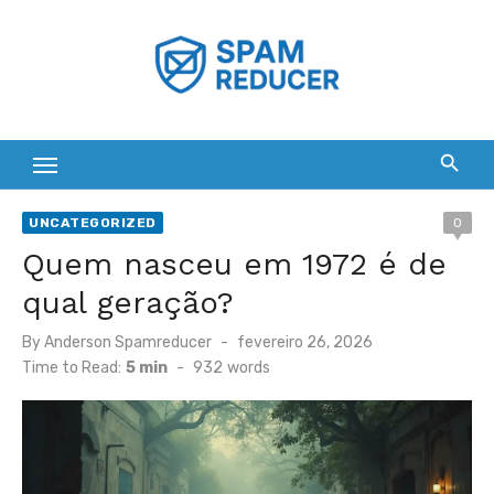
Skip
to
content
UNCATEGORIZED
0
Quem nasceu em 1972 é de
qual geração?
Posted
By
Anderson Spamreducer
fevereiro 26, 2026
on
Time to Read:
5 min
-
932
words