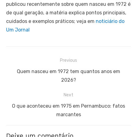
publicou recentemente sobre quem nasceu em 1972 é
de qual geração, a matéria explica pontos principais,
cuidados e exemplos práticos; veja em
noticiário do
Um Jornal
Navegação
Previous
de
Previous
Quem nasceu em 1972 tem quantos anos em
Post
post:
2026?
Next
Next
O que aconteceu em 1975 em Pernambuco: fatos
post:
marcantes
Deixe um comentário