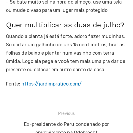
– Se bate muito sol na hora do almoço, use uma tela
ou mude o vaso para um lugar mais protegido
Quer multiplicar as duas de julho?
Quando a planta já está forte, adoro fazer mudinhas.
Só cortar um galhinho de uns 15 centímetros, tirar as
folhas de baixo e plantar num vasinho com terra
úmida. Logo ela pega e você tem mais uma pra dar de
presente ou colocar em outro canto da casa.
Fonte:
https://jardimpratico.com/
Navegação
Previous
de
Previous
Ex-presidente do Peru condenado por
Post
post:
envolvimento na Odebrecht