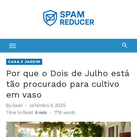
Skip
to
content
CASA E JARDIM
Por que o Dois de Julho está
tão procurado para cultivo
em vaso
Posted
By
Gean
setembro 4, 2025
on
Time to Read:
6 min
-
1116
words