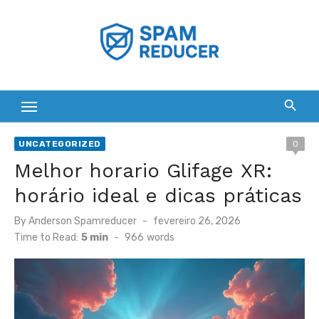
Skip
to
content
UNCATEGORIZED
0
Melhor horario Glifage XR:
horário ideal e dicas práticas
Posted
By
Anderson Spamreducer
fevereiro 26, 2026
on
Time to Read:
5 min
-
966
words