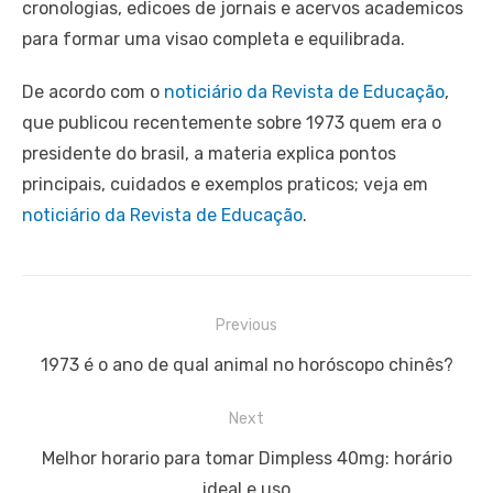
cronologias, edicoes de jornais e acervos academicos
para formar uma visao completa e equilibrada.
De acordo com o
noticiário da Revista de Educação
,
que publicou recentemente sobre 1973 quem era o
presidente do brasil, a materia explica pontos
principais, cuidados e exemplos praticos; veja em
noticiário da Revista de Educação
.
Navegação
Previous
de
Previous
1973 é o ano de qual animal no horóscopo chinês?
Post
post:
Next
Next
Melhor horario para tomar Dimpless 40mg: horário
post:
ideal e uso