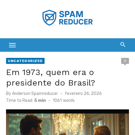
Skip
to
content
UNCATEGORIZED
0
Em 1973, quem era o
presidente do Brasil?
Posted
By
Anderson Spamreducer
fevereiro 26, 2026
on
Time to Read:
5 min
-
1061
words