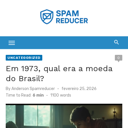
Skip
to
content
UNCATEGORIZED
0
Em 1973, qual era a moeda
do Brasil?
Posted
By
Anderson Spamreducer
fevereiro 25, 2026
on
Time to Read:
6 min
-
1100
words