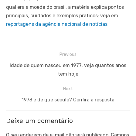
qual era a moeda do brasil, a matéria explica pontos
principais, cuidados e exemplos práticos; veja em
reportagens da agência nacional de notícias
Navegação
Previous
de
Previous
Idade de quem nasceu em 1977: veja quantos anos
Post
post:
tem hoje
Next
Next
1973 é de que século? Confira a resposta
post:
Deixe um comentário
O seu endereço de e-mail não será publicado.
Campos