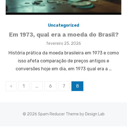
Uncategorized
Em 1973, qual era a moeda do Brasil?
Posted
fevereiro 25, 2026
on
História prática da moeda brasileira em 1973 e como
isso afeta comparação de preços antigos e
conversões hoje em dia, em 1973 qual era a …
Paginação
‹
1
…
6
7
8
de
posts
© 2026 Spam Reducer
Theme by Design Lab